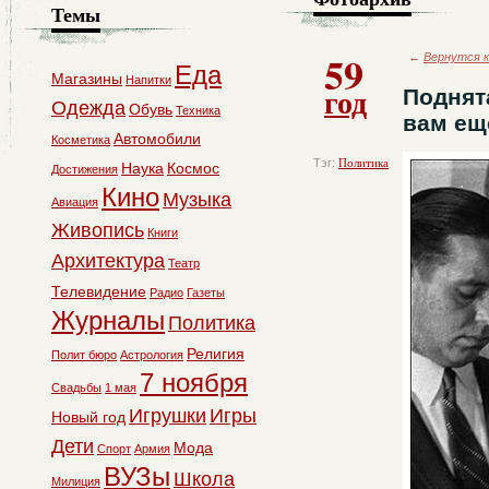
Темы
59
←
Вернутся к
Еда
Магазины
Напитки
год
Поднят
Одежда
Обувь
Техника
вам ещ
Автомобили
Косметика
Тэг:
Политика
Наука
Космос
Достижения
Кино
Музыка
Авиация
Живопись
Книги
Архитектура
Театр
Телевидение
Радио
Газеты
Журналы
Политика
Религия
Полит бюро
Астрология
7 ноября
Свадьбы
1 мая
Игрушки
Игры
Новый год
Дети
Мода
Спорт
Армия
ВУЗы
Школа
Милиция