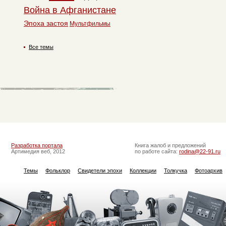
Война в Афганистане
Эпоха застоя
Мультфильмы
Все темы
Разработка портала
Книга жалоб и предложений
Артимедия веб, 2012
по работе сайта:
rodina@22-91.ru
Темы
Фольклор
Свидетели эпохи
Коллекции
Толкучка
Фотоархив