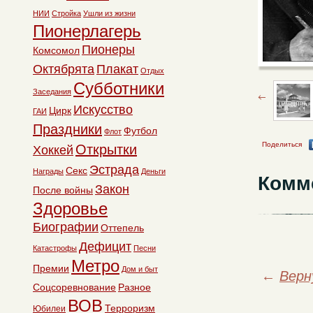
НИИ
Стройка
Ушли из жизни
Пионерлагерь
Пионеры
Комсомол
Октябрята
Плакат
Отдых
Субботники
Заседания
Искусство
Цирк
ГАИ
Праздники
Футбол
Флот
Поделиться
Открытки
Хоккей
Эстрада
Секс
Награды
Деньги
Комм
Закон
После войны
Здоровье
Биографии
Оттепель
Дефицит
Катастрофы
Песни
Метро
Премии
Дом и быт
←
Верн
Соцсоревнование
Разное
ВОВ
Терроризм
Юбилеи