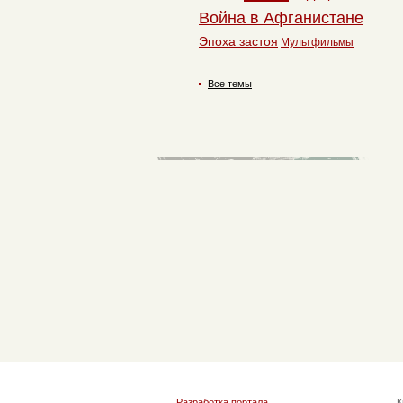
Война в Афганистане
Эпоха застоя
Мультфильмы
Все темы
Разработка портала
К