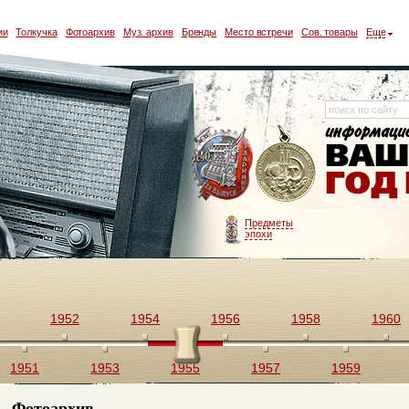
ии
Толкучка
Фотоархив
Муз. архив
Бренды
Место встречи
Сов. товары
Еще
Предметы
эпохи
1952
1954
1956
1958
1960
1951
1953
1955
1957
1959
Фотоархив