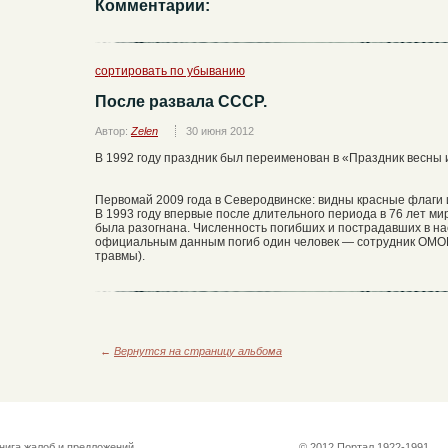
Комментарии:
сортировать по убыванию
После развала СССР.
Автор:
Zelen
30 июня 2012
В 1992 году праздник был переименован в «Праздник весны 
Первомай 2009 года в Северодвинске: видны красные флаги 
В 1993 году впервые после длительного периода в 76 лет м
была разогнана. Численность погибших и пострадавших в н
официальным данным погиб один человек — сотрудник ОМО
травмы).
←
Вернутся на страницу альбома
нига жалоб и предложений
© 2012 Портал 1922-1991.