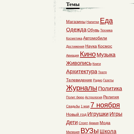
Темы
Еда
Магазины
Напитки
Одежда
Обувь
Техника
Автомобили
Косметика
Наука
Космос
Достижения
Кино
Музыка
Авиация
Живопись
Книги
Архитектура
Театр
Телевидение
Радио
Газеты
Журналы
Политика
Религия
Полит бюро
Астрология
7 ноября
Свадьбы
1 мая
Игрушки
Игры
Новый год
Дети
Мода
Спорт
Армия
ВУЗы
Школа
Милиция