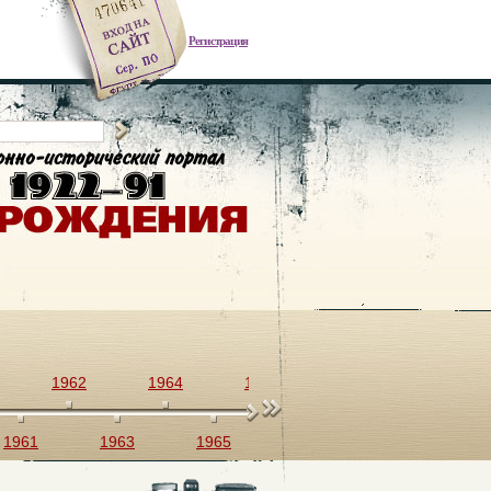
Регистрация
1962
1964
1966
1968
1970
1961
1963
1965
1967
1969