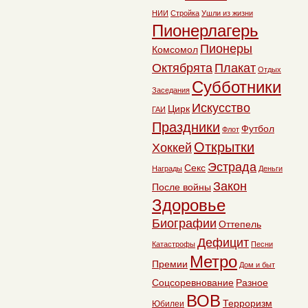
НИИ
Стройка
Ушли из жизни
Пионерлагерь
Пионеры
Комсомол
Октябрята
Плакат
Отдых
Субботники
Заседания
Искусство
Цирк
ГАИ
Праздники
Футбол
Флот
Открытки
Хоккей
Эстрада
Секс
Награды
Деньги
Закон
После войны
Здоровье
Биографии
Оттепель
Дефицит
Катастрофы
Песни
Метро
Премии
Дом и быт
Соцсоревнование
Разное
ВОВ
Терроризм
Юбилеи