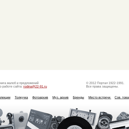
нига жалоб и предложений
© 2012 Портал 1922-1991.
о работе сайта:
rodina@22-91.ru
Все права защищены.
ллекции
Толкучка
Фотоархив
Муз. архив
Бренды
Место встречи
Сов. тов