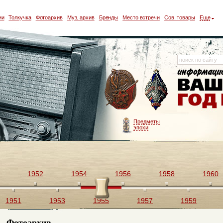
ии
Толкучка
Фотоархив
Муз. архив
Бренды
Место встречи
Сов. товары
Еще
Предметы
эпохи
1952
1954
1956
1958
1960
1951
1953
1955
1957
1959
Фотоархив