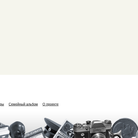
ары
Семейный альбом
О проекте