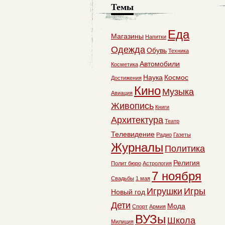
Темы
Еда
Магазины
Напитки
Одежда
Обувь
Техника
Автомобили
Косметика
Наука
Космос
Достижения
Кино
Музыка
Авиация
Живопись
Книги
Архитектура
Театр
Телевидение
Радио
Газеты
Журналы
Политика
Религия
Полит бюро
Астрология
7 ноября
Свадьбы
1 мая
Игрушки
Игры
Новый год
Дети
Мода
Спорт
Армия
ВУЗы
Школа
Милиция