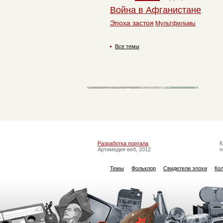
Война в Афганистане
Эпоха застоя
Мультфильмы
Все темы
Разработка портала
К
Артимедия веб, 2012
п
Темы
Фольклор
Свидетели эпохи
Ко