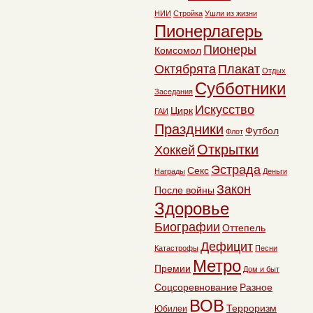
НИИ
Стройка
Ушли из жизни
Пионерлагерь
Пионеры
Комсомол
Октябрята
Плакат
Отдых
Субботники
Заседания
Искусство
Цирк
ГАИ
Праздники
Футбол
Флот
Открытки
Хоккей
Эстрада
Секс
Награды
Деньги
Закон
После войны
Здоровье
Биографии
Оттепель
Дефицит
Катастрофы
Песни
Метро
Премии
Дом и быт
Соцсоревнование
Разное
ВОВ
Терроризм
Юбилеи