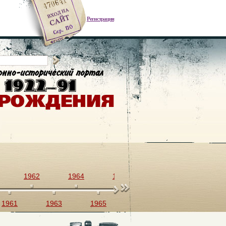
Регистрация
1962
1964
1966
1968
1970
1961
1963
1965
1967
1969