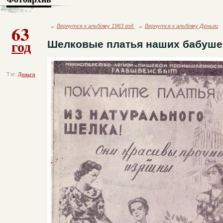
63
←
Вернутся к альбому 1963 год
←
Вернутся к альбому Деньги
год
Шелковые платья наших бабуше
Тэг:
Деньги