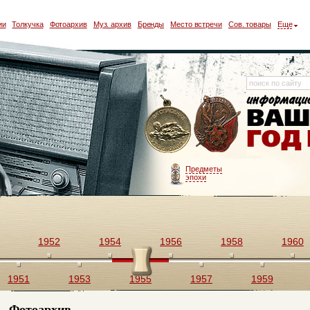
ии
Толкучка
Фотоархив
Муз. архив
Бренды
Место встречи
Сов. товары
Еще
Предметы
эпохи
1952
1954
1956
1958
1960
1951
1953
1955
1957
1959
Фотоархив