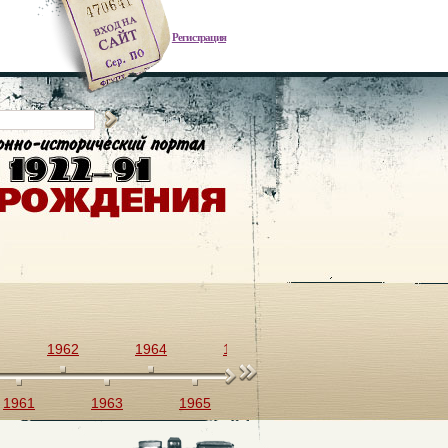
Регистрация
1962
1964
1966
1968
1970
1961
1963
1965
1967
1969