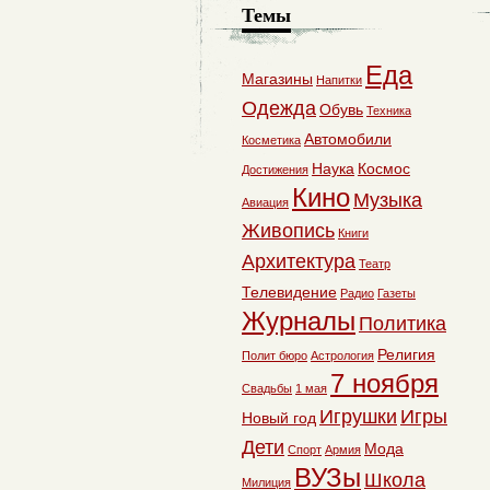
Темы
Еда
Магазины
Напитки
Одежда
Обувь
Техника
Автомобили
Косметика
Наука
Космос
Достижения
Кино
Музыка
Авиация
Живопись
Книги
Архитектура
Театр
Телевидение
Радио
Газеты
Журналы
Политика
Религия
Полит бюро
Астрология
7 ноября
Свадьбы
1 мая
Игрушки
Игры
Новый год
Дети
Мода
Спорт
Армия
ВУЗы
Школа
Милиция