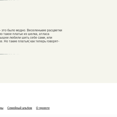
- это было модно. Веселенькие расцветки
о такое платье из шелка, атласа
арышни любили шить себе сами, или
е. Но такие платья( как теперь говорят-
ары
Семейный альбом
О проекте