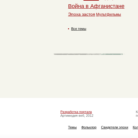
Война в Афганистане
Эпоха застоя
Мультфильмы
Все темы
Разработка портала
К
Артимедия веб, 2012
п
Темы
Фольклор
Свидетели эпохи
Ко