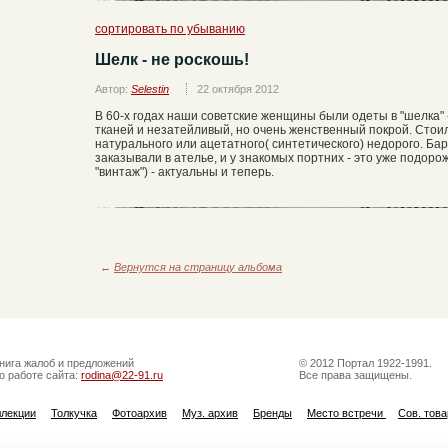
сортировать по убыванию
Шелк - не роскошь!
Автор:
Selestin
22 октября 2012
В 60-х годах наши советские женщины были одеты в "шелка" 
тканей и незатейливый, но очень женственный покрой. Стоил
натурального или ацетатного( синтетического) недорого. Б
заказывали в ателье, и у знакомых портних - это уже подорож
"винтаж") - актуальны и теперь.
←
Вернутся на страницу альбома
нига жалоб и предложений
© 2012 Портал 1922-1991.
о работе сайта:
rodina@22-91.ru
Все права защищены.
ллекции
Толкучка
Фотоархив
Муз. архив
Бренды
Место встречи
Сов. тов