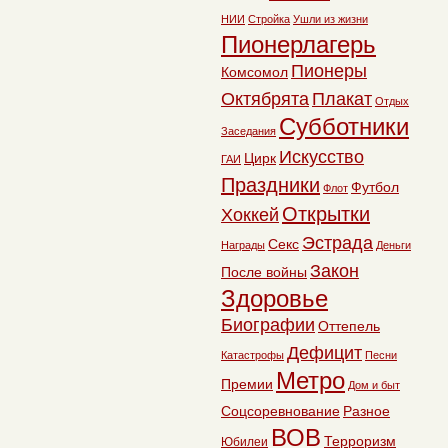
НИИ
Стройка
Ушли из жизни
Пионерлагерь
Пионеры
Комсомол
Октябрята
Плакат
Отдых
Субботники
Заседания
Искусство
Цирк
ГАИ
Праздники
Футбол
Флот
Открытки
Хоккей
Эстрада
Секс
Награды
Деньги
Закон
После войны
Здоровье
Биографии
Оттепель
Дефицит
Катастрофы
Песни
Метро
Премии
Дом и быт
Соцсоревнование
Разное
ВОВ
Терроризм
Юбилеи