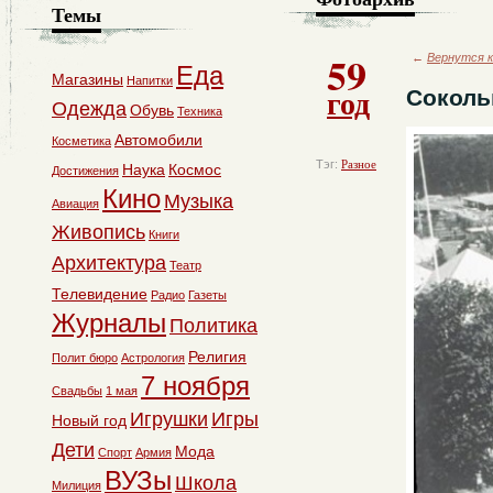
Темы
59
←
Вернутся к
Еда
Магазины
Напитки
год
Соколь
Одежда
Обувь
Техника
Автомобили
Косметика
Тэг:
Разное
Наука
Космос
Достижения
Кино
Музыка
Авиация
Живопись
Книги
Архитектура
Театр
Телевидение
Радио
Газеты
Журналы
Политика
Религия
Полит бюро
Астрология
7 ноября
Свадьбы
1 мая
Игрушки
Игры
Новый год
Дети
Мода
Спорт
Армия
ВУЗы
Школа
Милиция