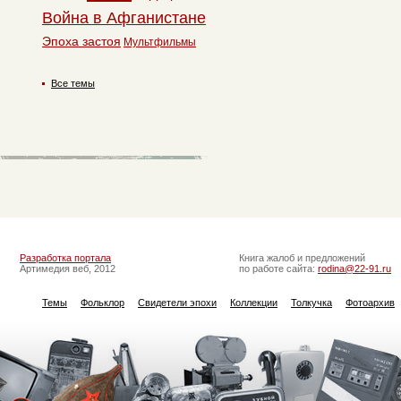
Война в Афганистане
Эпоха застоя
Мультфильмы
Все темы
Разработка портала
Книга жалоб и предложений
Артимедия веб, 2012
по работе сайта:
rodina@22-91.ru
Темы
Фольклор
Свидетели эпохи
Коллекции
Толкучка
Фотоархив