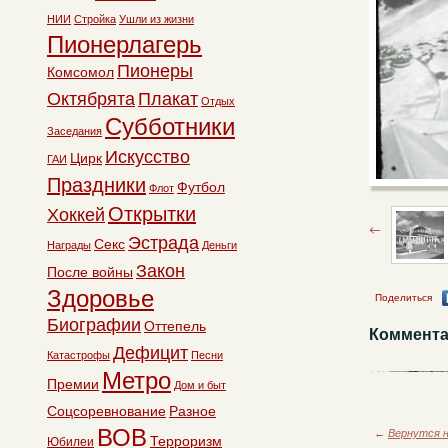
НИИ
Стройка
Ушли из жизни
Пионерлагерь
Пионеры
Комсомол
Октябрята
Плакат
Отдых
Субботники
Заседания
Искусство
Цирк
ГАИ
Праздники
Футбол
Флот
Открытки
Хоккей
Эстрада
Секс
Награды
Деньги
Закон
После войны
Здоровье
Поделиться
Биографии
Оттепель
Коммента
Дефицит
Катастрофы
Песни
Метро
Премии
Дом и быт
Соцсоревнование
Разное
ВОВ
←
Вернутся н
Терроризм
Юбилеи