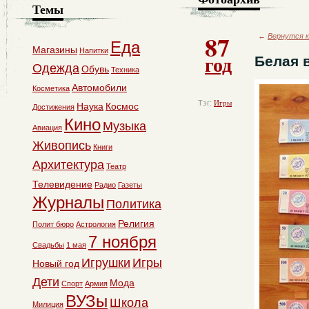
Темы
87
←
Вернутся к
Еда
Магазины
Напитки
год
Белая 
Одежда
Обувь
Техника
Автомобили
Косметика
Тэг:
Игры
Наука
Космос
Достижения
Кино
Музыка
Авиация
Живопись
Книги
Архитектура
Театр
Телевидение
Радио
Газеты
Журналы
Политика
Религия
Полит бюро
Астрология
7 ноября
Свадьбы
1 мая
Игрушки
Игры
Новый год
Дети
Мода
Спорт
Армия
ВУЗы
Школа
Милиция