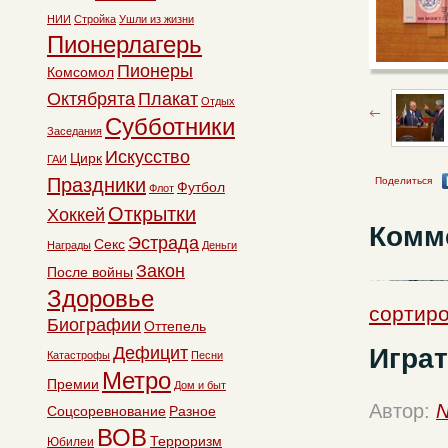
НИИ
Стройка
Ушли из жизни
Пионерлагерь
Пионеры
Комсомол
Октябрята
Плакат
Отдых
Субботники
Заседания
Искусство
Цирк
ГАИ
Праздники
Поделиться
Футбол
Флот
Открытки
Хоккей
Комм
Эстрада
Секс
Награды
Деньги
Закон
После войны
Здоровье
сортиро
Биографии
Оттепель
Играт
Дефицит
Катастрофы
Песни
Метро
Премии
Дом и быт
Автор:
N
Соцсоревнование
Разное
ВОВ
Терроризм
Юбилеи