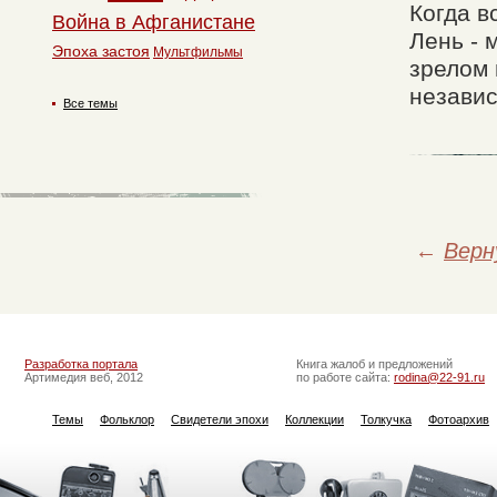
Когда в
Война в Афганистане
Лень - 
Эпоха застоя
Мультфильмы
зрелом 
независ
Все темы
←
Верн
Разработка портала
Книга жалоб и предложений
Артимедия веб, 2012
по работе сайта:
rodina@22-91.ru
Темы
Фольклор
Свидетели эпохи
Коллекции
Толкучка
Фотоархив