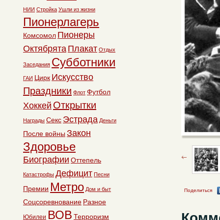
НИИ
Стройка
Ушли из жизни
Пионерлагерь
Пионеры
Комсомол
Октябрята
Плакат
Отдых
Субботники
Заседания
Искусство
Цирк
ГАИ
Праздники
Футбол
Флот
Открытки
Хоккей
Эстрада
Секс
Награды
Деньги
Закон
После войны
Здоровье
Биографии
Оттепель
Дефицит
Катастрофы
Песни
Метро
Премии
Дом и быт
Поделиться
Соцсоревнование
Разное
ВОВ
Комм
Терроризм
Юбилеи