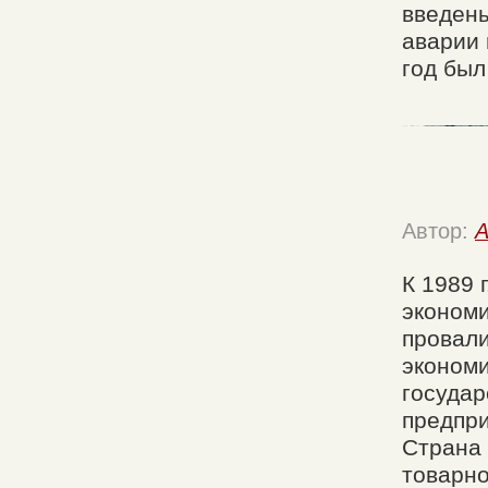
введены
аварии 
год был
Автор:
A
К 1989 
экономи
провали
экономи
государ
предпри
Страна 
товарно