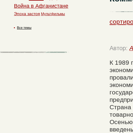
Война в Афганистане
Эпоха застоя
Мультфильмы
сортиро
Все темы
Автор:
A
К 1989 
экономи
провали
экономи
государ
предпри
Страна 
товарно
Осенью 
введены