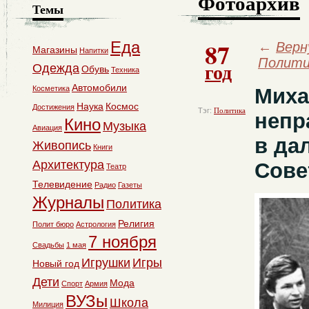
Фотоархив
Темы
87
Еда
←
Верн
Магазины
Напитки
Полити
год
Одежда
Обувь
Техника
Автомобили
Косметика
Миха
Наука
Космос
Достижения
Тэг:
Политика
непр
Кино
Музыка
Авиация
в да
Живопись
Книги
Архитектура
Сове
Театр
Телевидение
Радио
Газеты
Журналы
Политика
Религия
Полит бюро
Астрология
7 ноября
Свадьбы
1 мая
Игрушки
Игры
Новый год
Дети
Мода
Спорт
Армия
ВУЗы
Школа
Милиция