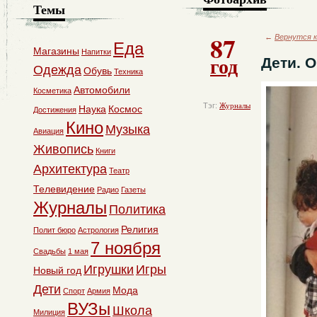
Темы
87
←
Вернутся к
Еда
Магазины
Напитки
год
Дети. 
Одежда
Обувь
Техника
Автомобили
Косметика
Тэг:
Журналы
Наука
Космос
Достижения
Кино
Музыка
Авиация
Живопись
Книги
Архитектура
Театр
Телевидение
Радио
Газеты
Журналы
Политика
Религия
Полит бюро
Астрология
7 ноября
Свадьбы
1 мая
Игрушки
Игры
Новый год
Дети
Мода
Спорт
Армия
ВУЗы
Школа
Милиция