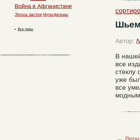
Война в Афганистане
сортиро
Эпоха застоя
Мультфильмы
Шьем
Все темы
Автор:
N
В нашей
все изд
стеклу 
уже был
все уме
модным
←
Верн