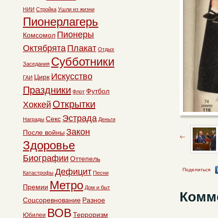
НИИ
Стройка
Ушли из жизни
Пионерлагерь
Пионеры
Комсомол
Октябрята
Плакат
Отдых
Субботники
Заседания
Искусство
Цирк
ГАИ
Праздники
Футбол
Флот
Открытки
Хоккей
Эстрада
Секс
Награды
Деньги
Закон
После войны
Здоровье
Биографии
Оттепель
Дефицит
Поделиться
Катастрофы
Песни
Метро
Премии
Дом и быт
Комм
Соцсоревнование
Разное
ВОВ
Терроризм
Юбилеи