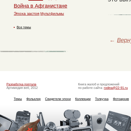
Война в Афганистане
Эпоха застоя
Мультфильмы
Все темы
←
Верн
Разработка портала
Книга жалоб и предложений
Артимедия веб, 2012
по работе сайта:
rodina@22-91.ru
Темы
Фольклор
Свидетели эпохи
Коллекции
Толкучка
Фотоархив