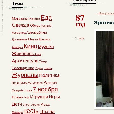
Темы
87
←
Вернутся к
Еда
Магазины
Напитки
год
Эротик
Одежда
Обувь
Техника
Автомобили
Косметика
Тэг:
Секс
Наука
Космос
Достижения
Кино
Музыка
Авиация
Живопись
Книги
Архитектура
Театр
Телевидение
Радио
Газеты
Журналы
Политика
Религия
Полит бюро
Астрология
7 ноября
Свадьбы
1 мая
Игрушки
Игры
Новый год
Дети
Мода
Спорт
Армия
ВУЗы
Школа
Милиция