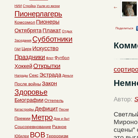
НИИ
Стройка
Ушли из жизни
Пионерлагерь
Пионеры
Комсомол
Поделиться
Октябрята
Плакат
Отдых
Субботники
Заседания
Комм
Искусство
Цирк
ГАИ
Праздники
Футбол
Флот
Открытки
Хоккей
сортиро
Эстрада
Секс
Награды
Деньги
Немно
Закон
После войны
Здоровье
Автор:
S
Биографии
Оттепель
Дефицит
Катастрофы
Песни
Светлый
Метро
Премии
Дом и быт
Мироно
Соцсоревнование
Разное
сцены" 
ВОВ
Терроризм
это выг
Юбилеи