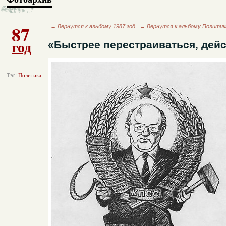
87
←
Вернутся к альбому 1987 год
←
Вернутся к альбому Политик
год
«Быстрее перестраиваться, дей
Тэг:
Политика