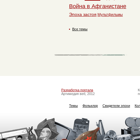
Война в Афганистане
Эпоха застоя
Мультфильмы
Все темы
Разработка портала
К
Артимедия веб, 2012
п
Темы
Фольклор
Свидетели эпохи
Ко