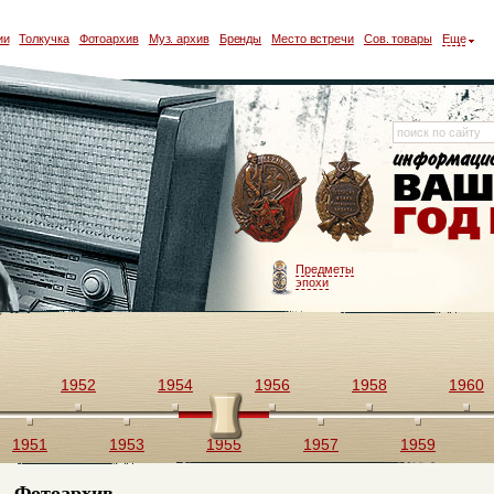
ии
Толкучка
Фотоархив
Муз. архив
Бренды
Место встречи
Сов. товары
Еще
Предметы
эпохи
1952
1954
1956
1958
1960
1951
1953
1955
1957
1959
Фотоархив