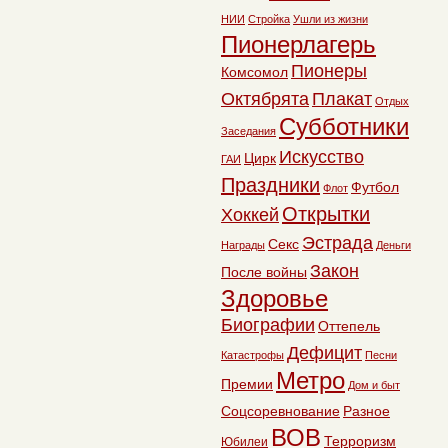
НИИ
Стройка
Ушли из жизни
Пионерлагерь
Пионеры
Комсомол
Октябрята
Плакат
Отдых
Субботники
Заседания
Искусство
Цирк
ГАИ
Праздники
Футбол
Флот
Открытки
Хоккей
Эстрада
Секс
Награды
Деньги
Закон
После войны
Здоровье
Биографии
Оттепель
Дефицит
Катастрофы
Песни
Метро
Премии
Дом и быт
Соцсоревнование
Разное
ВОВ
Терроризм
Юбилеи