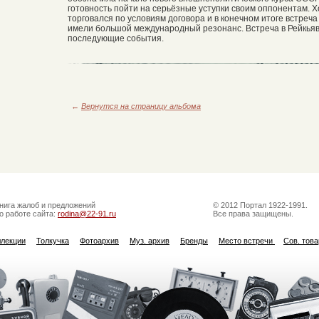
готовность пойти на серьёзные уступки своим оппонентам. Х
торговался по условиям договора и в конечном итоге встреч
имели большой международный резонанс. Встреча в Рейкья
последующие события.
←
Вернутся на страницу альбома
нига жалоб и предложений
© 2012 Портал 1922-1991.
о работе сайта:
rodina@22-91.ru
Все права защищены.
ллекции
Толкучка
Фотоархив
Муз. архив
Бренды
Место встречи
Сов. тов