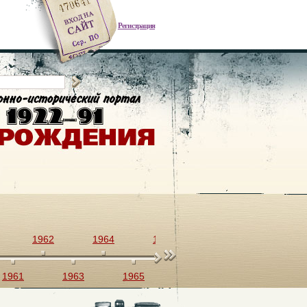
Регистрация
1962
1964
1966
1968
1970
1961
1963
1965
1967
1969