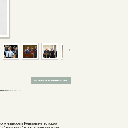
кого лидеров в Рейкьявике, которая
Р: Советский Союз впервые выразил