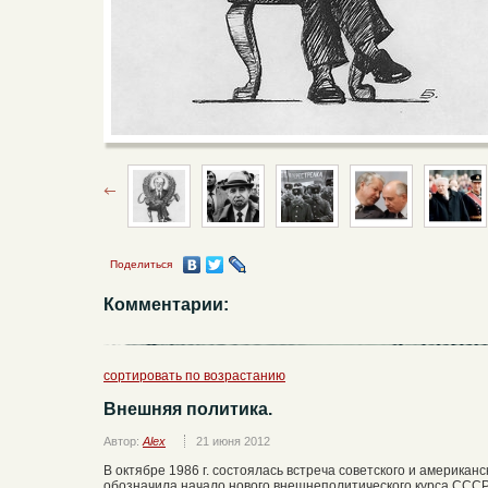
Поделиться
Комментарии:
сортировать по возрастанию
Внешняя политика.
Автор:
Alex
21 июня 2012
В октябре 1986 г. состоялась встреча советского и американс
обозначила начало нового внешнеполитического курса ССС