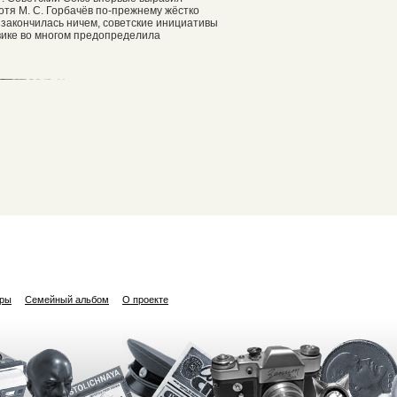
отя М. С. Горбачёв по-прежнему жёстко
а закончилась ничем, советские инициативы
вике во многом предопределила
ары
Семейный альбом
О проекте