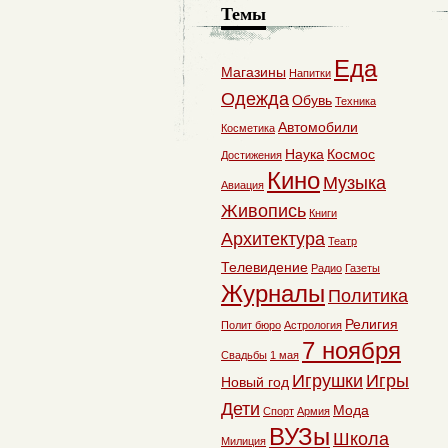
Темы
Еда
Магазины
Напитки
Одежда
Обувь
Техника
Автомобили
Косметика
Наука
Космос
Достижения
Кино
Музыка
Авиация
Живопись
Книги
Архитектура
Театр
Телевидение
Радио
Газеты
Журналы
Политика
Религия
Полит бюро
Астрология
7 ноября
Свадьбы
1 мая
Игрушки
Игры
Новый год
Дети
Мода
Спорт
Армия
ВУЗы
Школа
Милиция