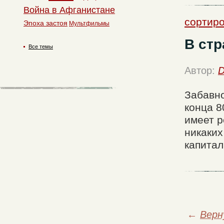
Война в Афганистане
сортиро
Эпоха застоя
Мультфильмы
В ст
Все темы
Автор:
D
Забавно
конца 8
имеет р
никаких
капитал
←
Верн