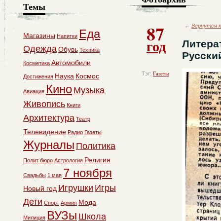
Темы
87
←
Вернутся к
Еда
Магазины
Напитки
год
Литера
Одежда
Обувь
Техника
Русский
Автомобили
Косметика
Тэг:
Газеты
Наука
Космос
Достижения
Кино
Музыка
Авиация
Живопись
Книги
Архитектура
Театр
Телевидение
Радио
Газеты
Журналы
Политика
Религия
Полит бюро
Астрология
7 ноября
Свадьбы
1 мая
Игрушки
Игры
Новый год
Дети
Мода
Спорт
Армия
ВУЗы
Школа
Милиция