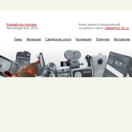
Разработка портала
Книга жалоб и предложений
Артимедия веб, 2012
по работе сайта:
rodina@22-91.ru
Темы
Фольклор
Свидетели эпохи
Коллекции
Толкучка
Фотоархив