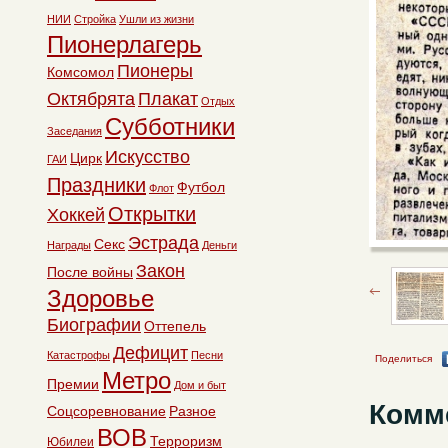
НИИ
Стройка
Ушли из жизни
Пионерлагерь
Пионеры
Комсомол
Октябрята
Плакат
Отдых
Субботники
Заседания
Искусство
Цирк
ГАИ
Праздники
Футбол
Флот
Открытки
Хоккей
Эстрада
Секс
Награды
Деньги
Закон
После войны
Здоровье
Биографии
Оттепель
Дефицит
Катастрофы
Песни
Поделиться
Метро
Премии
Дом и быт
Комм
Соцсоревнование
Разное
ВОВ
Терроризм
Юбилеи