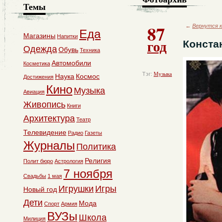
Темы
87
←
Вернутся к
Еда
Магазины
Напитки
год
Конста
Одежда
Обувь
Техника
Автомобили
Косметика
Тэг:
Музыка
Наука
Космос
Достижения
Кино
Музыка
Авиация
Живопись
Книги
Архитектура
Театр
Телевидение
Радио
Газеты
Журналы
Политика
Религия
Полит бюро
Астрология
7 ноября
Свадьбы
1 мая
Игрушки
Игры
Новый год
Дети
Мода
Спорт
Армия
ВУЗы
Школа
Милиция