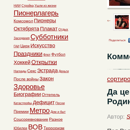
НИИ
Стройка
Ушли из жизни
Пионерлагерь
Пионеры
Комсомол
Октябрята
Плакат
Отдых
Субботники
Заседания
Поделиться
Искусство
Цирк
ГАИ
Праздники
Комм
Футбол
Флот
Открытки
Хоккей
Эстрада
Секс
Награды
Деньги
сортиро
Закон
После войны
Здоровье
Да це
Биографии
Оттепель
Родин
Дефицит
Катастрофы
Песни
Метро
Премии
Дом и быт
Автор:
S
Соцсоревнование
Разное
ВОВ
Терроризм
Юбилеи