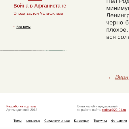
Пел Род
Война в Афганистане
минимум
Эпоха застоя
Мультфильмы
Ленингр
черно-б
Все темы
плохое.
вся сол
←
Верн
Разработка портала
Книга жалоб и предложений
Артимедия веб, 2012
по работе сайта:
rodina@22-91.ru
Темы
Фольклор
Свидетели эпохи
Коллекции
Толкучка
Фотоархив