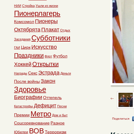
НИИ
Стройка
Ушли из жизни
Пионерлагерь
Пионеры
Комсомол
Октябрята
Плакат
Отдых
Субботники
Заседания
Искусство
Цирк
ГАИ
Праздники
Футбол
Флот
Открытки
Хоккей
Эстрада
Секс
Награды
Деньги
Закон
После войны
Здоровье
Биографии
Оттепель
Дефицит
Катастрофы
Песни
Метро
Премии
Дом и быт
Поделиться
Соцсоревнование
Разное
ВОВ
Терроризм
Юбилеи