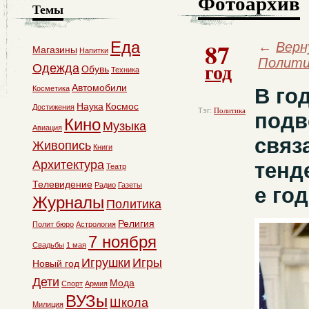
Фотоархив
Темы
87
Еда
←
Верн
Магазины
Напитки
Полити
год
Одежда
Обувь
Техника
Автомобили
Косметика
В го
Наука
Космос
Достижения
Тэг:
Политика
подв
Кино
Музыка
Авиация
связ
Живопись
Книги
Архитектура
тенд
Театр
Телевидение
Радио
Газеты
е го
Журналы
Политика
Религия
Полит бюро
Астрология
7 ноября
Свадьбы
1 мая
Игрушки
Игры
Новый год
Дети
Мода
Спорт
Армия
ВУЗы
Школа
Милиция