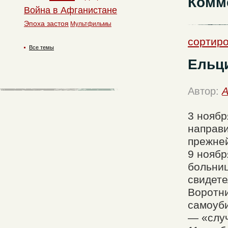
Комм
Война в Афганистане
Эпоха застоя
Мультфильмы
сортиро
Все темы
Ельци
Автор:
A
3 ноябр
направи
прежне
9 ноябр
больниц
свидете
Воротни
самоуби
— «случ