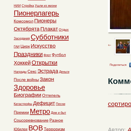
НИИ
Стройка
Ушли из жизни
Пионерлагерь
Пионеры
Комсомол
Октябрята
Плакат
Отдых
Субботники
Заседания
Искусство
Цирк
ГАИ
Праздники
Футбол
Флот
Открытки
Хоккей
Поделиться
Эстрада
Секс
Награды
Деньги
Закон
Комм
После войны
Здоровье
Биографии
Оттепель
Дефицит
сортиро
Катастрофы
Песни
Метро
Премии
Дом и быт
Соцсоревнование
Разное
ВОВ
Терроризм
Автор:
A
Юбилеи