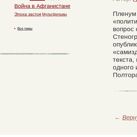
Война в Афганистане
Пленум
Эпоха застоя
Мультфильмы
«полит
вопрос 
Все темы
Стеног
опублик
«самизд
текста,
одного 
Полтор
←
Верн