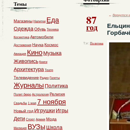
Темы
87
←
Вернутся к
Еда
Магазины
Напитки
год
Ельцин
Одежда
Обувь
Техника
Горбач
Автомобили
Косметика
Тэг:
Политика
Наука
Космос
Достижения
Кино
Музыка
Авиация
Живопись
Книги
Архитектура
Театр
Телевидение
Радио
Газеты
Журналы
Политика
Религия
Полит бюро
Астрология
7 ноября
Свадьбы
1 мая
Игрушки
Игры
Новый год
Дети
Мода
Спорт
Армия
ВУЗы
Школа
Милиция