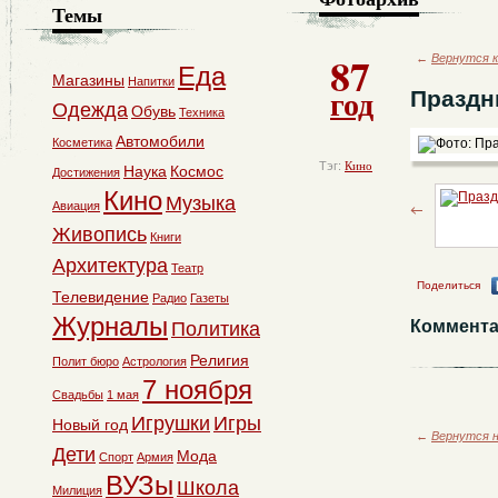
Темы
87
←
Вернутся к
Еда
Магазины
Напитки
год
Праздн
Одежда
Обувь
Техника
Автомобили
Косметика
Тэг:
Кино
Наука
Космос
Достижения
Кино
Музыка
Авиация
Живопись
Книги
Архитектура
Театр
Поделиться
Телевидение
Радио
Газеты
Журналы
Коммента
Политика
Религия
Полит бюро
Астрология
7 ноября
Свадьбы
1 мая
Игрушки
Игры
Новый год
←
Вернутся н
Дети
Мода
Спорт
Армия
ВУЗы
Школа
Милиция