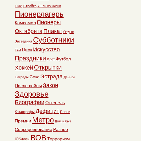
НИИ
Стройка
Ушли из жизни
Пионерлагерь
Пионеры
Комсомол
Октябрята
Плакат
Отдых
Субботники
Заседания
Искусство
Цирк
ГАИ
Праздники
Футбол
Флот
Открытки
Хоккей
Эстрада
Секс
Награды
Деньги
Закон
После войны
Здоровье
Биографии
Оттепель
Дефицит
Катастрофы
Песни
Метро
Премии
Дом и быт
Соцсоревнование
Разное
ВОВ
Терроризм
Юбилеи