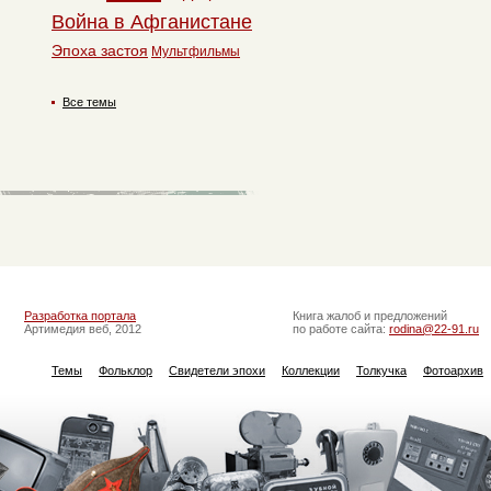
Война в Афганистане
Эпоха застоя
Мультфильмы
Все темы
Разработка портала
Книга жалоб и предложений
Артимедия веб, 2012
по работе сайта:
rodina@22-91.ru
Темы
Фольклор
Свидетели эпохи
Коллекции
Толкучка
Фотоархив