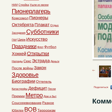
НИИ
Стройка
Ушли из жизни
Пионерлагерь
Пионеры
Комсомол
Октябрята
Плакат
Отдых
Субботники
Заседания
Искусство
Цирк
ГАИ
Праздники
Футбол
Флот
Открытки
Хоккей
Эстрада
Секс
Награды
Деньги
Закон
После войны
Здоровье
Биографии
Оттепель
Дефицит
Поделиться
Катастрофы
Песни
Метро
Премии
Дом и быт
Комм
Соцсоревнование
Разное
ВОВ
Терроризм
Юбилеи