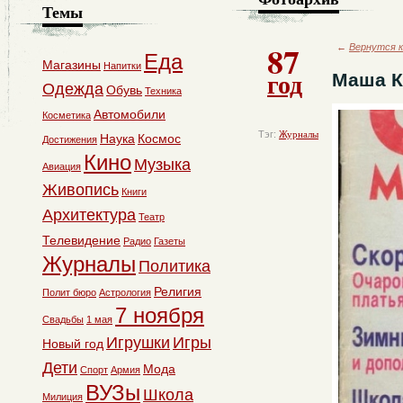
Темы
87
←
Вернутся к
Еда
Магазины
Напитки
год
Маша К
Одежда
Обувь
Техника
Автомобили
Косметика
Тэг:
Журналы
Наука
Космос
Достижения
Кино
Музыка
Авиация
Живопись
Книги
Архитектура
Театр
Телевидение
Радио
Газеты
Журналы
Политика
Религия
Полит бюро
Астрология
7 ноября
Свадьбы
1 мая
Игрушки
Игры
Новый год
Дети
Мода
Спорт
Армия
ВУЗы
Школа
Милиция