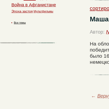
Война в Афганистане
сортир
Эпоха застоя
Мультфильмы
Маша 
Все темы
Автор:
N
На обло
победит
было 16
немецко
←
Верн