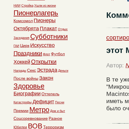
НИИ
Стройка
Ушли из жизни
Пионерлагерь
Комм
Пионеры
Комсомол
Октябрята
Плакат
Отдых
Субботники
сортиро
Заседания
Искусство
Цирк
ГАИ
этот 
Праздники
Футбол
Флот
Открытки
Хоккей
Автор:
N
Эстрада
Секс
Награды
Деньги
Закон
После войны
В те уж
Здоровье
"Микрош
Macinto
Биографии
Оттепель
иметь м
Дефицит
Катастрофы
Песни
было оч
Метро
Премии
Дом и быт
Соцсоревнование
Разное
ВОВ
Терроризм
Юбилеи