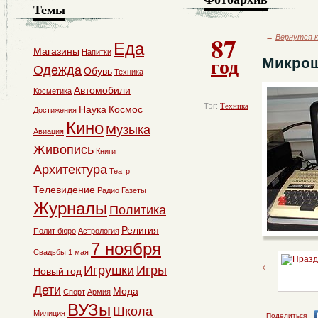
Темы
87
←
Вернутся к
Еда
Магазины
Напитки
год
Микро
Одежда
Обувь
Техника
Автомобили
Косметика
Тэг:
Техника
Наука
Космос
Достижения
Кино
Музыка
Авиация
Живопись
Книги
Архитектура
Театр
Телевидение
Радио
Газеты
Журналы
Политика
Религия
Полит бюро
Астрология
7 ноября
Свадьбы
1 мая
Игрушки
Игры
Новый год
Дети
Мода
Спорт
Армия
ВУЗы
Школа
Милиция
Поделиться