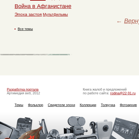
Война в Афганистане
Эпоха застоя
Мультфильмы
←
Верн
Все темы
Разработка портала
Книга жалоб и предложений
Артимедия веб, 2012
по работе сайта:
rodina@22-91.ru
Темы
Фольклор
Свидетели эпохи
Коллекции
Толкучка
Фотоархив